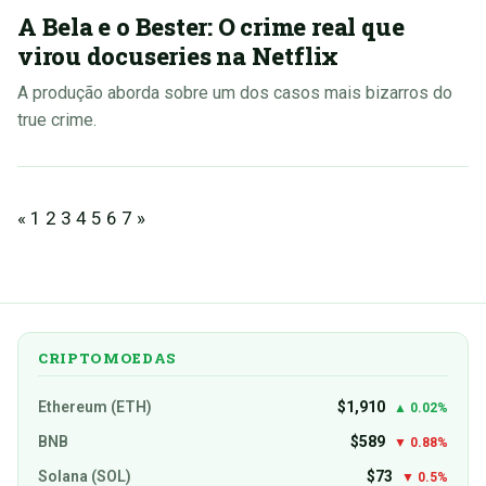
A Bela e o Bester: O crime real que
virou docuseries na Netflix
A produção aborda sobre um dos casos mais bizarros do
true crime.
«
1
2
3
4
5
6
7
»
CRIPTOMOEDAS
Ethereum (ETH)
$1,910
▲ 0.02%
BNB
$589
▼ 0.88%
Solana (SOL)
$73
▼ 0.5%