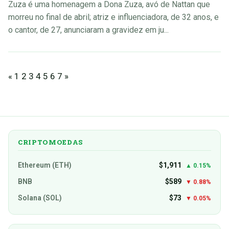
Zuza é uma homenagem a Dona Zuza, avó de Nattan que
morreu no final de abril; atriz e influenciadora, de 32 anos, e
o cantor, de 27, anunciaram a gravidez em ju...
«
1
2
3
4
5
6
7
»
CRIPTOMOEDAS
Ethereum (ETH)
$1,911
▲ 0.15%
BNB
$589
▼ 0.88%
Solana (SOL)
$73
▼ 0.05%