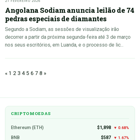
21 FEVEREIRO 2026
Angolana Sodiam anuncia leilão de 74
pedras especiais de diamantes
Segundo a Sodiam, as sessões de visualização irão
decorrer a partir da próxima segunda-feira até 3 de março
nos seus escritórios, em Luanda, e o processo de lic...
«
1
2
3
4
5
6
7
8
»
CRIPTOMOEDAS
Ethereum (ETH)
$1,898
▼ 0.68%
BNB
$587
▼ 1.67%