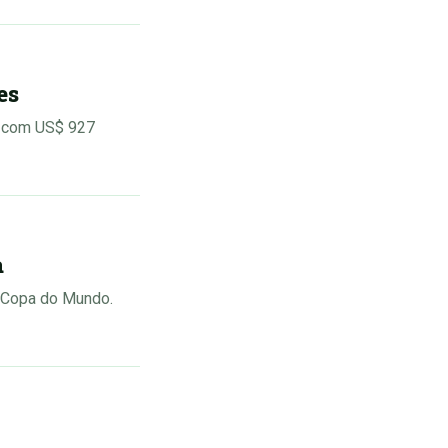
es
a com US$ 927
a
a Copa do Mundo.