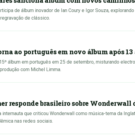
lares sanciona álbum com novos caminhos
rticipa de álbum inovador de Ian Coury e Igor Souza, explorand
regravação de clássico.
orna ao português em novo álbum após 13
 15º álbum em português em 25 de setembro, misturando electro
a produção com Michel Limma.
er responde brasileiro sobre Wonderwall 
a internauta que criticou Wonderwall como música-tema da Ingla
lêmica nas redes sociais.