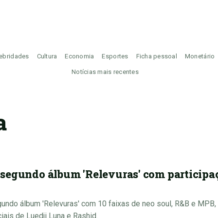
ebridades
Cultura
Economia
Esportes
Ficha pessoal
Monetário
Notícias mais recentes
a
segundo álbum 'Relevuras' com participa
gundo álbum 'Relevuras' com 10 faixas de neo soul, R&B e MPB
iais de Luedji Luna e Rashid.