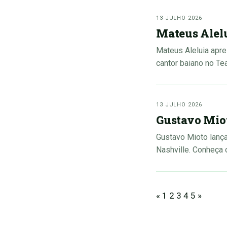
13 JULHO 2026
Mateus Alelu
Mateus Aleluia apre
cantor baiano no Te
13 JULHO 2026
Gustavo Miot
Gustavo Mioto lança
Nashville. Conheça 
«
1
2
3
4
5
»