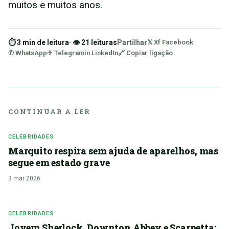
muitos e muitos anos.
⏱ 3 min de leitura
· 👁 21 leituras
Partilhar
𝕏 X
f Facebook
✆ WhatsApp
✈ Telegram
in LinkedIn
🔗 Copiar ligação
CONTINUAR A LER
CELEBRIDADES
Marquito respira sem ajuda de aparelhos, mas
segue em estado grave
3 mar 2026
CELEBRIDADES
Jovem Sherlock, Downton Abbey e Scarpetta: