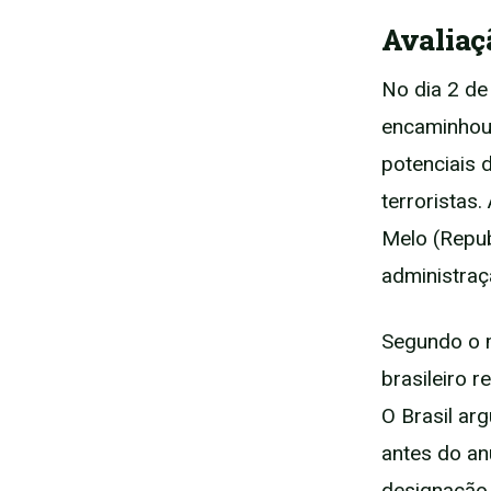
Avaliaç
No dia 2 de 
encaminhou
potenciais 
terroristas
Melo (Repu
administra
Segundo o m
brasileiro 
O Brasil ar
antes do an
designação