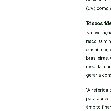
(CV) como o
Riscos id
Na avaliação
risco. O mi
classificaçã
brasileiras
medida, con
geraria con
"A referida 
para ações e
âmbito finan