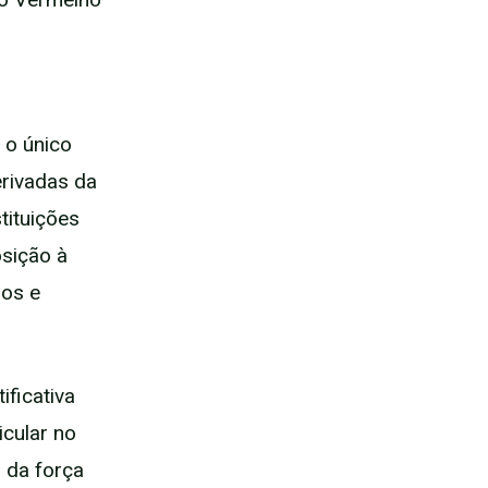
 o único
erivadas da
stituições
osição à
ios e
ificativa
icular no
o da força