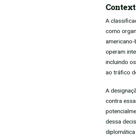
Context
A classific
como organi
americano-b
operam inte
incluindo os
ao tráfico 
A designaçã
contra essa
potencialmen
dessa decis
diplomática