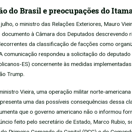
ão do Brasil e preocupações do Itam
julho, o ministro das Relações Exteriores, Mauro Vieir
 documento à Câmara dos Deputados descrevendo r
decorrentes da classificação de facções como organ
. A comunicação respondeu a solicitação do deputado 
blicanos-ES) concernente às medidas implementadas
ção Trump.
inistro Vieira, uma operação militar norte-americana
representa uma das possíveis consequências dessa cla
gumenta que o governo americano não o informou fo
úncio feito pelo secretário de Estado, Marco Rubio, s
 do Primeiro Comando da Capital (PCC) e do Coman