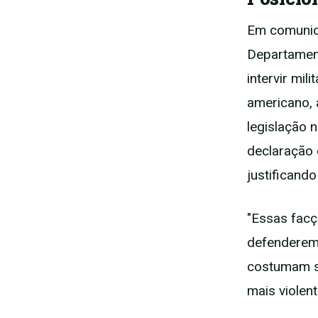
Em comunica
Departamen
intervir mil
americano,
legislação 
declaração 
justificand
"Essas facç
defenderem
costumam se
mais violen