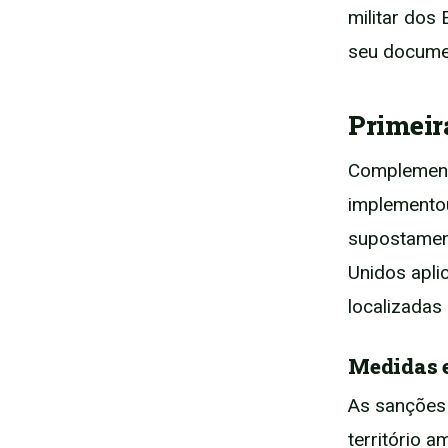
militar dos 
seu docume
Primeir
Complementa
implementou
supostamen
Unidos apli
localizadas
Medidas e
As sanções 
território 