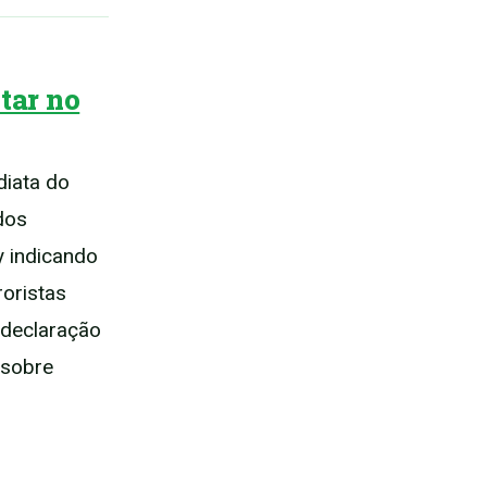
tar no
diata do
dos
y indicando
oristas
A declaração
 sobre