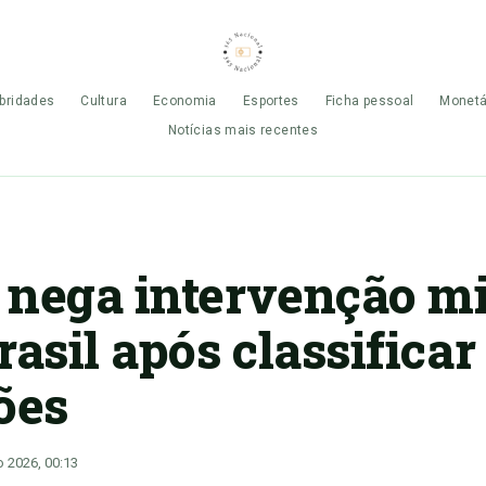
bridades
Cultura
Economia
Esportes
Ficha pessoal
Monetá
Notícias mais recentes
nega intervenção mi
rasil após classificar
ões
o 2026, 00:13