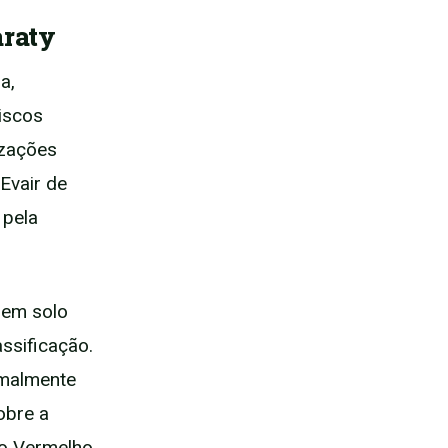
araty
a,
iscos
izações
Evair de
 pela
 em solo
ssificação.
rmalmente
obre a
do Vermelho