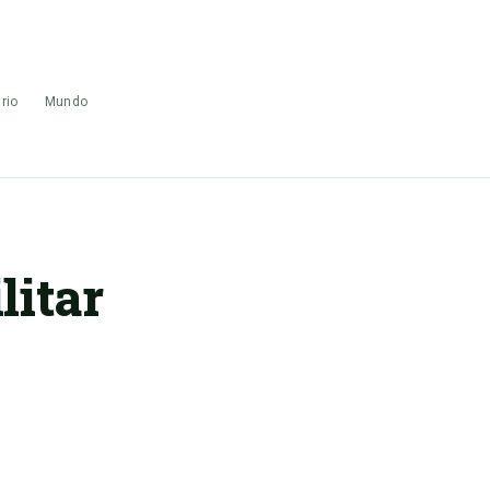
rio
Mundo
litar