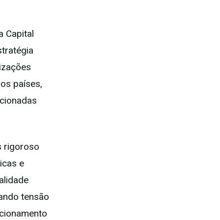
 Capital
tratégia
nizações
os países,
lacionadas
s rigoroso
icas e
ralidade
rando tensão
acionamento