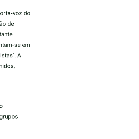
orta-voz do
ão de
tante
entam-se em
stas". A
nidos,
o
 grupos