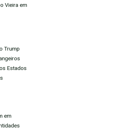
ro Vieira em
no Trump
angeiros
dos Estados
as
am em
entidades