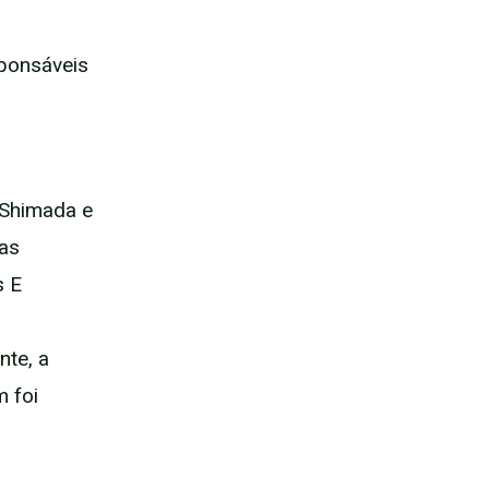
ponsáveis
 Shimada e
 as
s E
nte, a
 foi