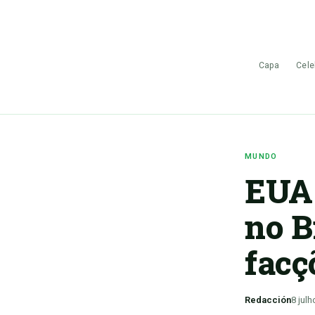
Capa
Cele
MUNDO
EUA 
no B
facç
Redacción
8 julh