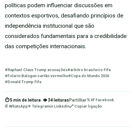
políticas podem influenciar discussões em
contextos esportivos, desafiando princípios de
independência institucional que são
considerados fundamentais para a credibilidade
das competições internacionais.
#Raphael Claus Trump acusações
#árbitro brasileiro Fifa
#Folarin Balogun cartão vermelho
#Copa do Mundo 2026
#Donald Trump Fifa
⏱ 5 min de leitura
· 👁 34 leituras
Partilhar
𝕏 X
f Facebook
✆ WhatsApp
✈ Telegram
in LinkedIn
🔗 Copiar ligação