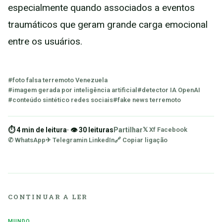
especialmente quando associados a eventos
traumáticos que geram grande carga emocional
entre os usuários.
#foto falsa terremoto Venezuela
#imagem gerada por inteligência artificial
#detector IA OpenAI
#conteúdo sintético redes sociais
#fake news terremoto
⏱ 4 min de leitura
· 👁 30 leituras
Partilhar
𝕏 X
f Facebook
✆ WhatsApp
✈ Telegram
in LinkedIn
🔗 Copiar ligação
CONTINUAR A LER
MUNDO