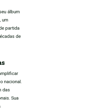
seu álbum
", um
de partida
décadas de
as
mplificar
o nacional.
m das
onais. Sua
m