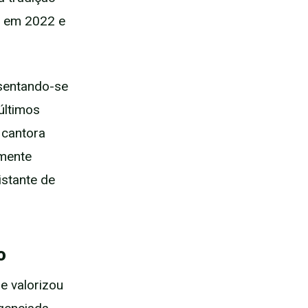
" em 2022 e
esentando-se
últimos
a cantora
lmente
istante de
o
 e valorizou