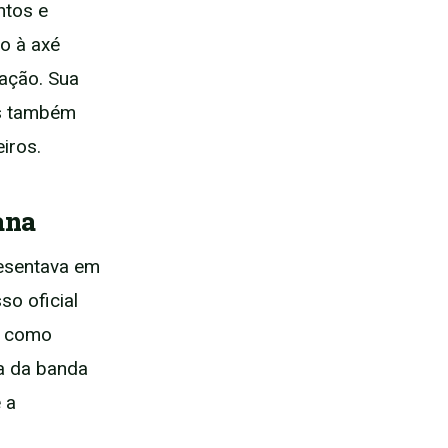
ntos e
o à axé
iação. Sua
as também
iros.
ana
esentava em
so oficial
u como
ta da banda
 a