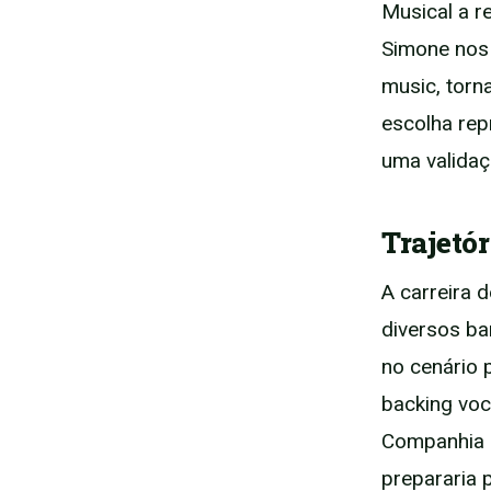
Musical a r
Simone nos 
music, torn
escolha re
uma validaç
Trajetó
A carreira
diversos bar
no cenário 
backing voc
Companhia C
prepararia 