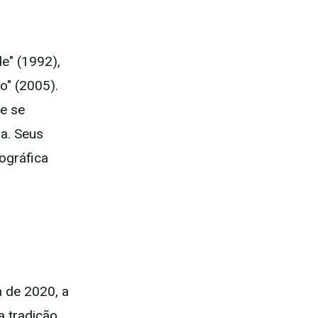
e" (1992),
o" (2005).
e se
a. Seus
ográfica
 de 2020, a
a tradição