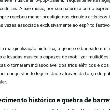
nte a música afro-pop-baiana, frequentemente negli
s culturais. A axé music, por sua natureza como expre
mpre recebeu menor prestígio nos círculos artísticos t
s vezes associada exclusivamente ao espírito festivo
a marginalização histórica, o gênero é baseado em r
s e levadas musicais capazes de mobilizar multidões
icas o tornaram indissociável dos trios elétricos e do
ão, conquistando legitimidade através da força do púb
lar.
cimento histórico e quebra de barre