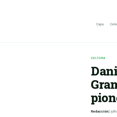
Capa
Cele
CULTURA
Dani
Gra
pion
Redacción
2 julh