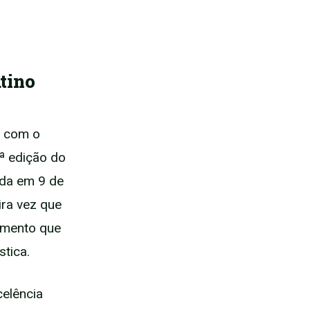
tino
a com o
ª edição do
ada em 9 de
ra vez que
imento que
stica.
celência