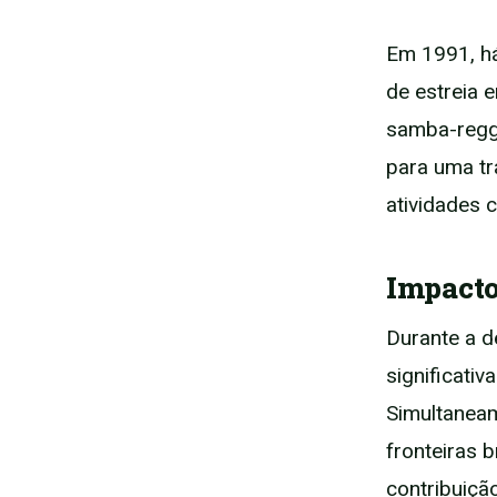
Em 1991, h
de estreia 
samba-regga
para uma tr
atividades c
Impacto
Durante a d
significati
Simultaneam
fronteiras b
contribuiçã