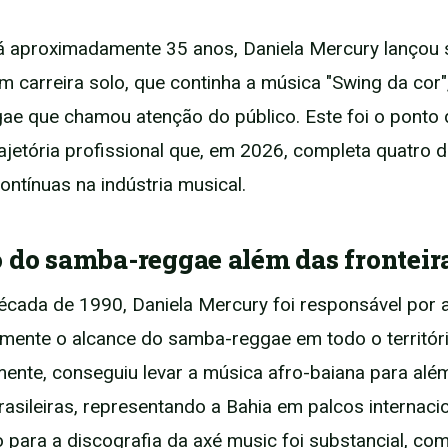
á aproximadamente 35 anos, Daniela Mercury lançou 
em carreira solo, que continha a música "Swing da cor
e que chamou atenção do público. Este foi o ponto 
ajetória profissional que, em 2026, completa quatro 
ontínuas na indústria musical.
 do samba-reggae além das fronteir
écada de 1990, Daniela Mercury foi responsável por a
vamente o alcance do samba-reggae em todo o territóri
ente, conseguiu levar a música afro-baiana para alé
rasileiras, representando a Bahia em palcos internaci
o para a discografia da axé music foi substancial, co