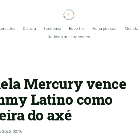
bridades
Cultura
Economia
Esportes
Ficha pessoal
Monetá
Notícias mais recentes
ela Mercury vence
mmy Latino como
eira do axé
o 2026, 00:16