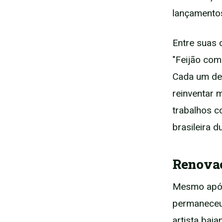
lançamento
Entre suas 
"Feijão com 
Cada um de
reinventar 
trabalhos c
brasileira 
Renovaç
Mesmo após
permaneceu 
artista bai