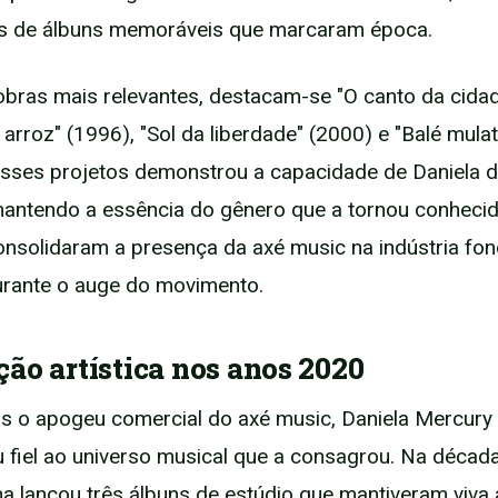
s de álbuns memoráveis que marcaram época.
obras mais relevantes, destacam-se "O canto da cidad
arroz" (1996), "Sol da liberdade" (2000) e "Balé mulat
sses projetos demonstrou a capacidade de Daniela d
mantendo a essência do gênero que a tornou conhecid
onsolidaram a presença da axé music na indústria fon
durante o auge do movimento.
ão artística nos anos 2020
 o apogeu comercial do axé music, Daniela Mercury
fiel ao universo musical que a consagrou. Na década
ana lançou três álbuns de estúdio que mantiveram viva 