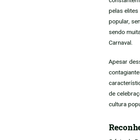
constanteme
pelas elite
popular, se
sendo muita
Carnaval.
Apesar dess
contagiante
característ
de celebraç
cultura popu
Reconhe