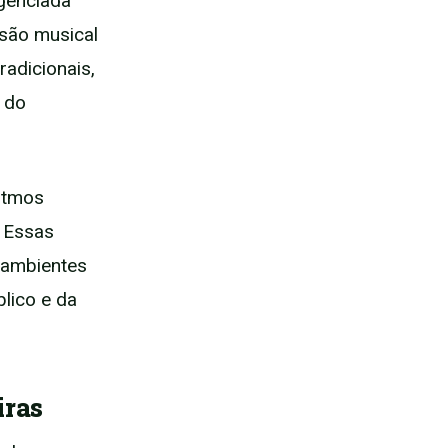
genciada
ssão musical
radicionais,
 do
itmos
. Essas
s ambientes
lico e da
iras