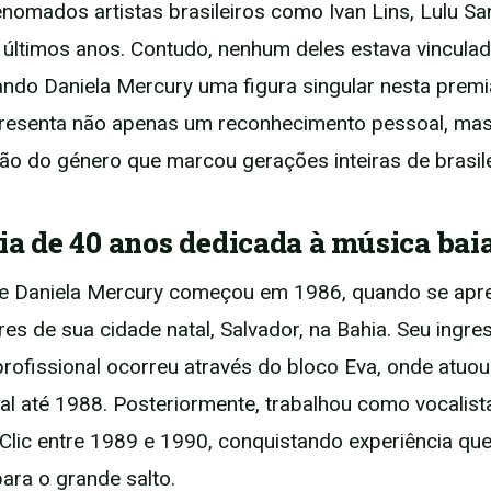
enomados artistas brasileiros como Ivan Lins, Lulu Sa
últimos anos. Contudo, nenhum deles estava vinculad
ando Daniela Mercury uma figura singular nesta prem
presenta não apenas um reconhecimento pessoal, m
ão do género que marcou gerações inteiras de brasile
ria de 40 anos dedicada à música bai
 de Daniela Mercury começou em 1986, quando se apr
es de sua cidade natal, Salvador, na Bahia. Seu ingres
profissional ocorreu através do bloco Eva, onde atuo
al até 1988. Posteriormente, trabalhou como vocalis
lic entre 1989 e 1990, conquistando experiência que
para o grande salto.