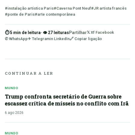
#instalação artística Paris
#Caverna Pont Neuf
#JR artista francês
#ponte de Paris
#arte contemporânea
⏱ 5 min de leitura
· 👁 27 leituras
Partilhar
𝕏 X
f Facebook
✆ WhatsApp
✈ Telegram
in LinkedIn
🔗 Copiar ligação
CONTINUAR A LER
MUNDO
Trump confronta secretário de Guerra sobre
escassez crítica de mísseis no conflito com Irã
6 ago 2026
MUNDO