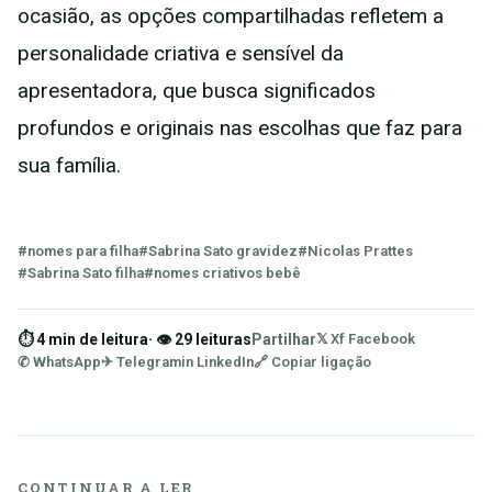
ocasião, as opções compartilhadas refletem a
personalidade criativa e sensível da
apresentadora, que busca significados
profundos e originais nas escolhas que faz para
sua família.
#nomes para filha
#Sabrina Sato gravidez
#Nicolas Prattes
#Sabrina Sato filha
#nomes criativos bebê
⏱ 4 min de leitura
· 👁 29 leituras
Partilhar
𝕏 X
f Facebook
✆ WhatsApp
✈ Telegram
in LinkedIn
🔗 Copiar ligação
CONTINUAR A LER