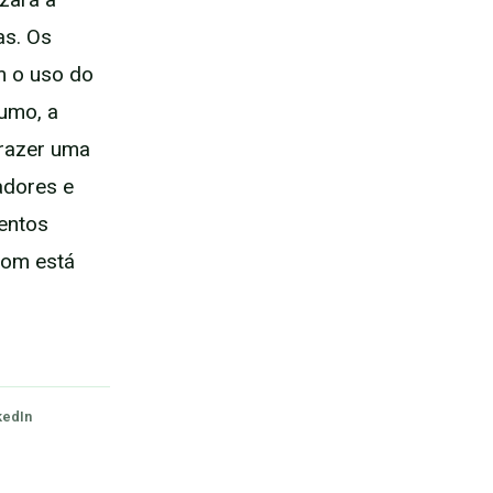
as. Os
m o uso do
sumo, a
trazer uma
adores e
entos
com está
kedIn