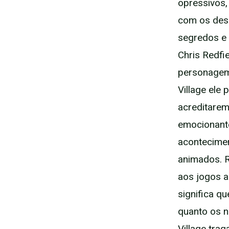
opressivos,
com os dese
segredos e 
Chris Redfi
personagem 
Village ele
acreditarem
emocionante
acontecimen
animados. R
aos jogos a
significa q
quanto os n
Village trag