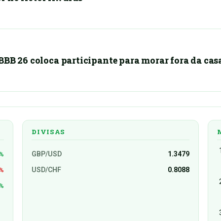
BBB 26 coloca participante para morar fora da cas
DIVISAS
GBP/USD
1.3479
2%
USD/CHF
0.8088
5%
1%