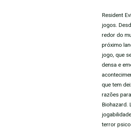
Resident Ev
jogos. Desd
redor do mu
próximo lan
jogo, que s
densa e emo
acontecimen
que tem de
razões para
Biohazard. 
jogabilidad
terror psico