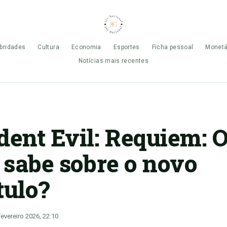
bridades
Cultura
Economia
Esportes
Ficha pessoal
Monetá
Notícias mais recentes
dent Evil: Requiem: 
e sabe sobre o novo
tulo?
fevereiro 2026, 22:10