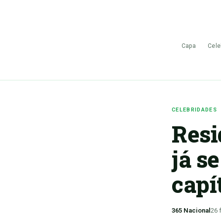
Capa
Cele
CELEBRIDADES
Resi
já s
capí
365 Nacional
26 