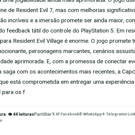
e de Resident Evil 7, mas com melhorias significativ
tão incríveis e a imersão promete ser ainda maior, co
do feedback tátil do controle do PlayStation 5. Em re
 para Resident Evil Village é enorme. O jogo promete 
mocionante, personagens marcantes, cenários assust
idade aprimorada. E, com a promessa de conectar ev
a saga com os acontecimentos mais recentes, a Cap
que está comprometida em entregar uma experiência
 para os f
ura
· 👁 44 leituras
Partilhar
𝕏 X
f Facebook
✆ WhatsApp
✈ Telegram
in Lin
ão