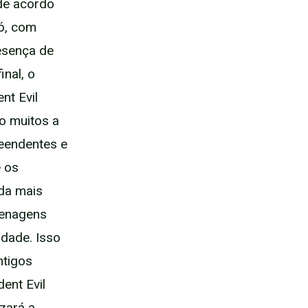
 de acordo
ó, com
esença de
inal, o
nt Evil
do muitos a
reendentes e
e os
nda mais
menagens
idade. Isso
ntigos
ent Evil
izará a