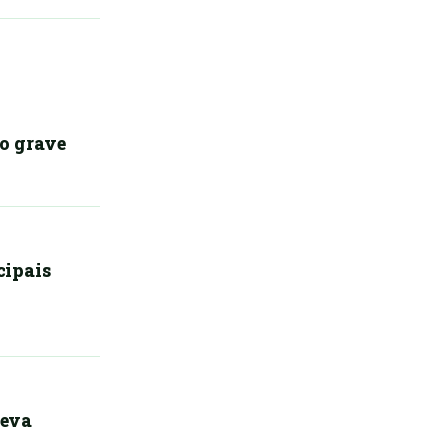
do grave
cipais
leva