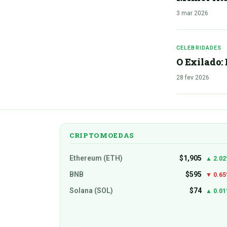
3 mar 2026
CELEBRIDADES
O Exilado: 
28 fev 2026
CRIPTOMOEDAS
Ethereum (ETH)
$1,905
▲ 2.0
BNB
$595
▼ 0.6
Solana (SOL)
$74
▲ 0.0