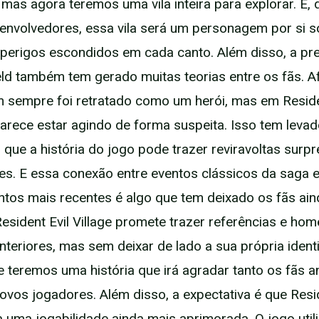
 mas agora teremos uma vila inteira para explorar. E,
nvolvedores, essa vila será um personagem por si s
perigos escondidos em cada canto. Além disso, a pr
eld também tem gerado muitas teorias entre os fãs. Af
sempre foi retratado como um herói, mas em Reside
 parece estar agindo de forma suspeita. Isso tem leva
 que a história do jogo pode trazer reviravoltas surp
s. E essa conexão entre eventos clássicos da saga 
tos mais recentes é algo que tem deixado os fãs ai
esident Evil Village promete trazer referências e ho
nteriores, mas sem deixar de lado a sua própria ident
ue teremos uma história que irá agradar tanto os fãs a
ovos jogadores. Além disso, a expectativa é que Resid
a uma jogabilidade ainda mais aprimorada. O jogo util