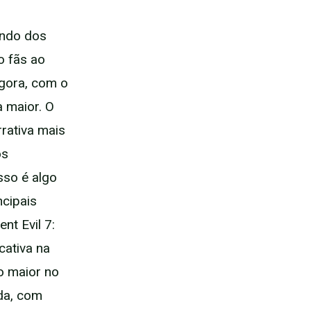
undo dos
o fãs ao
agora, com o
a maior. O
rativa mais
os
sso é algo
cipais
nt Evil 7:
cativa na
o maior no
ada, com