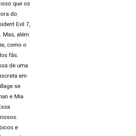
 isso que os
dora do
dent Evil 7,
. Mas, além
ie, como o
os fãs.
ssa de uma
iscreta em
illage se
han e Mia
Essa
riosos.
bicos e