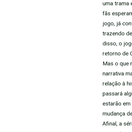
uma trama e
fãs esperam
jogo, já co
trazendo de
disso, o jo
retorno de 
Mas o que 
narrativa m
relação à hi
passará alg
estarão em 
mudança de 
Afinal, a s