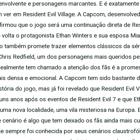
nvolvente e personagens marcantes. E é exatamente
 ver em Resident Evil Village. A Capcom, desenvolve
nfirmou que o jogo será uma continuação direta de Resi
 volta o protagonista Ethan Winters e sua esposa Mia
go também promete trazer elementos clássicos da sér
Chris Redfield, um dos personagens mais queridos pel
realmente tem chamado a atenção dos fãs é a prome
ais densa e emocional. A Capcom tem sido bastante d
stória do jogo, mas já foi revelado que Resident Evil V
uns anos após os eventos de Resident Evil 7 e que Et
uma nova localidade, uma vila misteriosa na Europa. 
cenário é algo que tem deixado os fãs ainda mais cu
érie sempre foi conhecida por seus cenários claustrofó