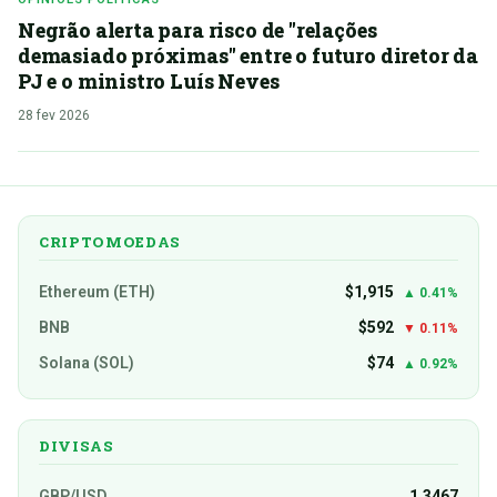
Negrão alerta para risco de "relações
demasiado próximas" entre o futuro diretor da
PJ e o ministro Luís Neves
28 fev 2026
CRIPTOMOEDAS
Ethereum (ETH)
$1,915
▲ 0.41%
BNB
$592
▼ 0.11%
Solana (SOL)
$74
▲ 0.92%
DIVISAS
GBP/USD
1.3467