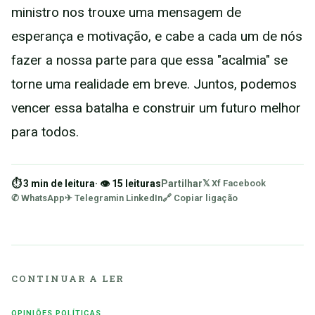
ministro nos trouxe uma mensagem de
esperança e motivação, e cabe a cada um de nós
fazer a nossa parte para que essa "acalmia" se
torne uma realidade em breve. Juntos, podemos
vencer essa batalha e construir um futuro melhor
para todos.
⏱ 3 min de leitura
· 👁 15 leituras
Partilhar
𝕏 X
f Facebook
✆ WhatsApp
✈ Telegram
in LinkedIn
🔗 Copiar ligação
CONTINUAR A LER
OPINIÕES POLÍTICAS