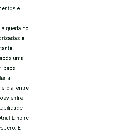
mentos e
 a queda no
orizadas e
tante
e após uma
m papel
lar a
ercial entre
ões entre
abilidade
trial Empire
espero. É