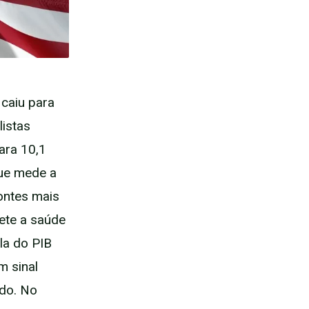
 caiu para
listas
ara 10,1
que mede a
ontes mais
ete a saúde
la do PIB
m sinal
ndo. No