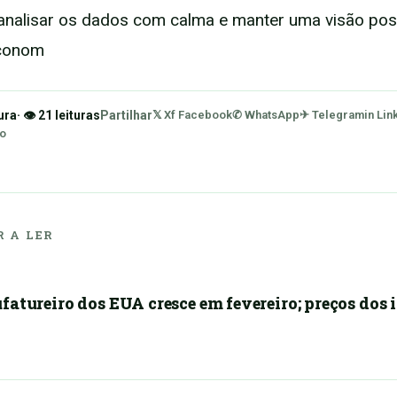
analisar os dados com calma e manter uma visão pos
econom
ura
· 👁 21 leituras
Partilhar
𝕏 X
f Facebook
✆ WhatsApp
✈ Telegram
in Lin
ão
 A LER
fatureiro dos EUA cresce em fevereiro; preços dos