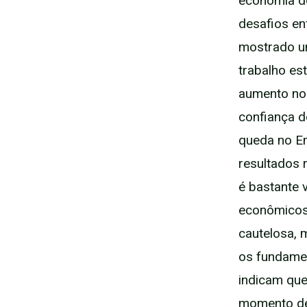
economia d
desafios en
mostrado um
trabalho e
aumento nos
confiança d
queda no Em
resultados 
é bastante 
econômicos 
cautelosa, 
os fundamen
indicam que
momento de 