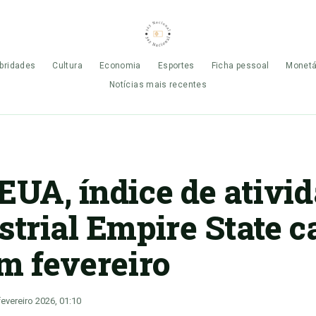
bridades
Cultura
Economia
Esportes
Ficha pessoal
Monetá
Notícias mais recentes
EUA, índice de ativi
strial Empire State ca
em fevereiro
fevereiro 2026, 01:10