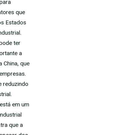
 para
atores que
os Estados
dustrial.
pode ter
ortante a
a China, que
 empresas.
e reduzindo
rial.
a está em um
ndustrial
tra que a