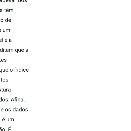
apesar dos
os têm
do de
e um
l e a
editam que a
tes
que o índice
ntos
stura
os. Afinal,
 e os dados
o é um
ão. É