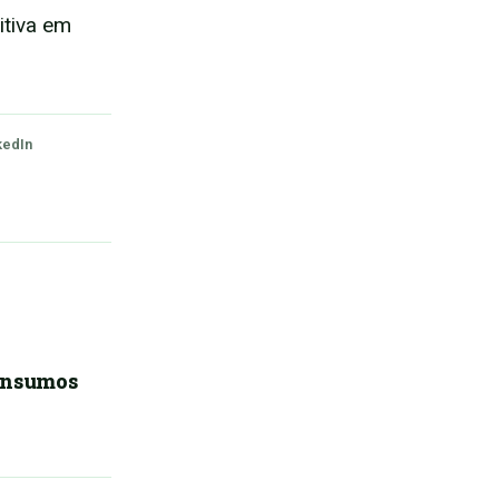
itiva em
kedIn
 insumos