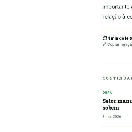
importante 
relação à 
⏱ 4 min de leit
🔗 Copiar ligaç
CONTINUAR
OBRA
Setor manu
sobem
3 mar 2026