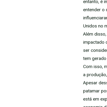
entanto, é 
entender o 
influenciar
Unidos no m
Além disso,
impactado o
ser conside
tem gerado 
Com isso, m
a produção, 
Apesar dess
patamar pos
está em exp