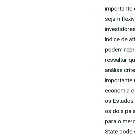
importante
sejam flexí
investidor
índice de a
podem repre
ressaltar q
análise cri
importante 
economia e 
os Estados 
os dois paí
para o merc
State pode 