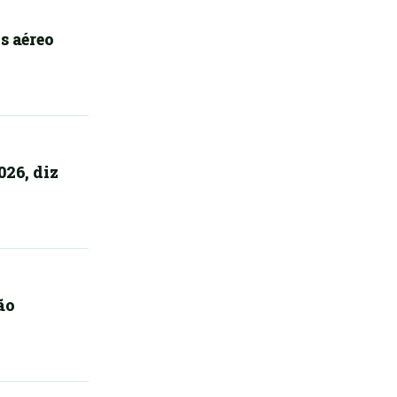
s aéreo
026, diz
ão