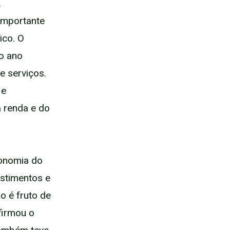
.
importante
ico. O
o ano
e serviços.
 e
a renda e do
conomia do
estimentos e
o é fruto de
firmou o