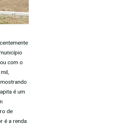
recentemente
município
cou com o
mil,
, mostrando
capita é um
um
ero de
or é a renda