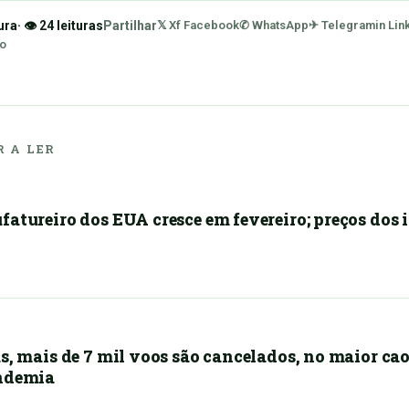
ura
· 👁 24 leituras
Partilhar
𝕏 X
f Facebook
✆ WhatsApp
✈ Telegram
in Lin
ão
 A LER
fatureiro dos EUA cresce em fevereiro; preços dos
s, mais de 7 mil voos são cancelados, no maior cao
andemia