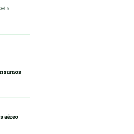
kedIn
 insumos
s aéreo