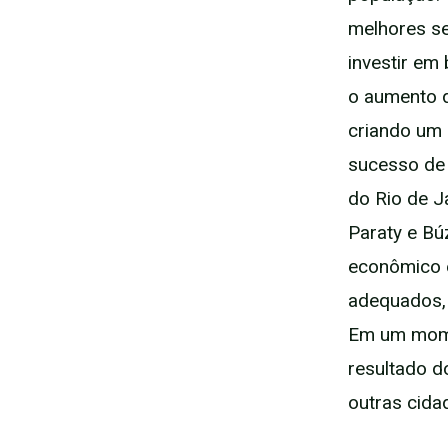
melhores s
investir em
o aumento d
criando um 
sucesso de 
do Rio de J
Paraty e Bú
econômico e
adequados, 
Em um momen
resultado d
outras cida