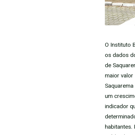
O Instituto 
os dados do
de Saquarem
maior valor
Saquarema s
um crescime
indicador q
determinado
habitantes. 