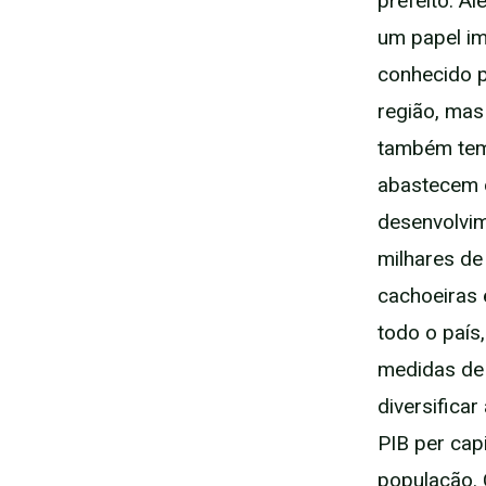
prefeito. A
um papel im
conhecido p
região, mas
também tem 
abastecem o
desenvolvi
milhares de
cachoeiras 
todo o país
medidas de 
diversifica
PIB per cap
população.