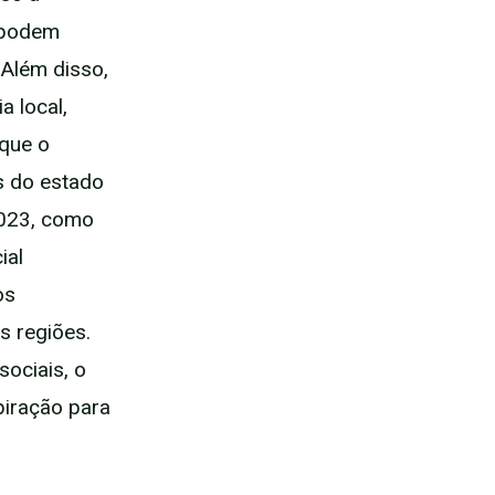
 podem
 Além disso,
 local,
 que o
s do estado
2023, como
ial
os
s regiões.
ociais, o
piração para