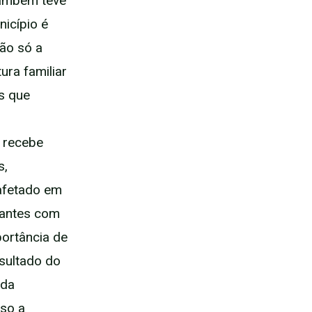
também teve
icípio é
não só a
ura familiar
s que
 recebe
s,
 afetado em
itantes com
portância de
esultado do
 da
so a