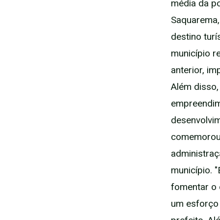
média da po
Saquarema, 
destino tur
município r
anterior, i
Além disso,
empreendime
desenvolvim
comemorou o
administraç
município. 
fomentar o 
um esforço 