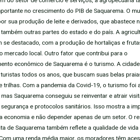
lém do setor de comércio e serviços, a agropecuária 
portante no crescimento do PIB de Saquarema. O mun
or sua produção de leite e derivados, que abastece 
 também outras partes do estado e do país. A agricult
se destacado, com a produção de hortaliças e fruta
 mercado local. Outro fator que contribui para o
mento econômico de Saquarema é o turismo. A cidade
 turistas todos os anos, que buscam suas belas praia
e trilhas. Com a pandemia da Covid-19, o turismo foi
, mas Saquarema conseguiu se reinventar e atrair vis
segurança e protocolos sanitários. Isso mostra a im
r a economia e não depender apenas de um setor. O r
ita de Saquarema também reflete a qualidade de vida
 Com uma renda média maior, os moradores têm aces