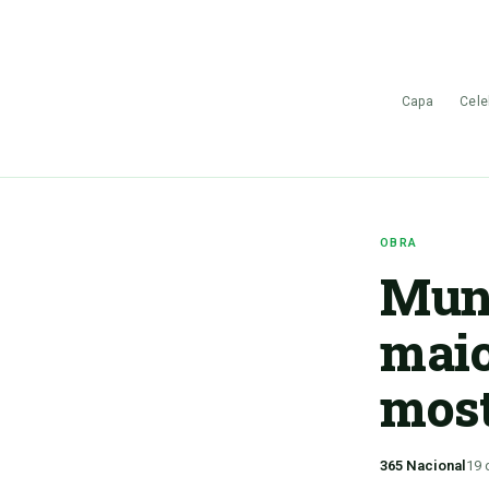
Capa
Cele
OBRA
Muni
maio
most
365 Nacional
19 