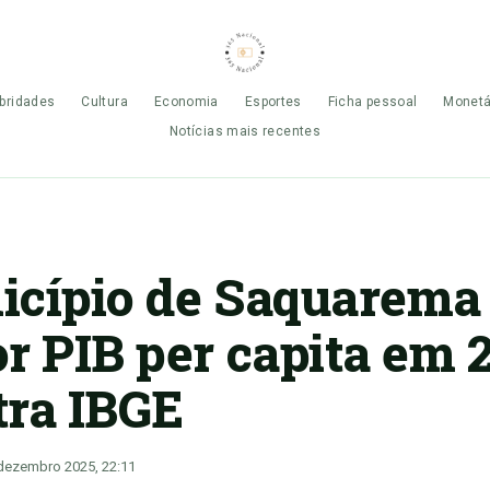
bridades
Cultura
Economia
Esportes
Ficha pessoal
Monetá
Notícias mais recentes
cípio de Saquarema 
r PIB per capita em 
ra IBGE
dezembro 2025, 22:11