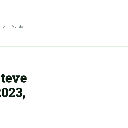
rio
Mundo
teve
2023,