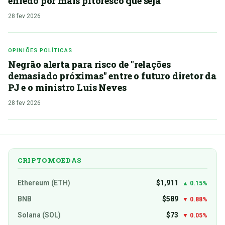
enredo por mais pitoresco que seja"
28 fev 2026
OPINIÕES POLÍTICAS
Negrão alerta para risco de "relações
demasiado próximas" entre o futuro diretor da
PJ e o ministro Luís Neves
28 fev 2026
CRIPTOMOEDAS
Ethereum (ETH)
$1,911
▲ 0.15%
BNB
$589
▼ 0.88%
Solana (SOL)
$73
▼ 0.05%