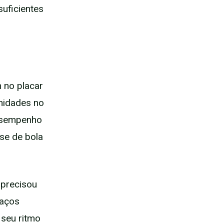
suficientes
 no placar
unidades no
desempenho
se de bola
 precisou
paços
 seu ritmo