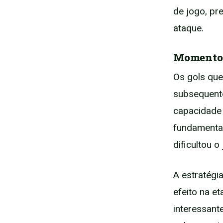
de jogo, pr
ataque.
Momentos
Os gols qu
subsequente
capacidade
fundamental
dificultou o
A estratégi
efeito na et
interessant