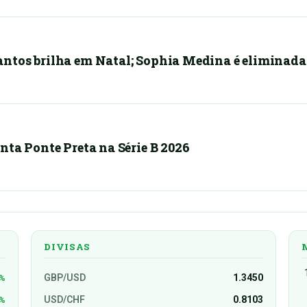
ntos brilha em Natal; Sophia Medina é eliminada
nta Ponte Preta na Série B 2026
DIVISAS
GBP/USD
1.3450
4%
USD/CHF
0.8103
9%