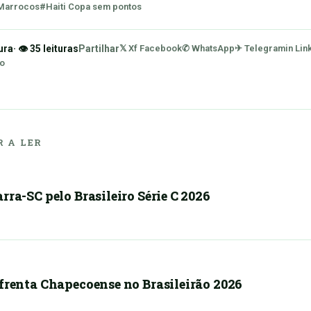
 Marrocos
#Haiti Copa sem pontos
ura
· 👁 35 leituras
Partilhar
𝕏 X
f Facebook
✆ WhatsApp
✈ Telegram
in Lin
ão
 A LER
rra-SC pelo Brasileiro Série C 2026
nfrenta Chapecoense no Brasileirão 2026