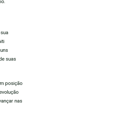
io.
 sua
ti
guns
 de suas
em posição
 evolução
vançar nas