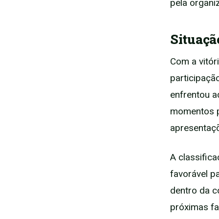
pela organi
Situaçã
Com a vitór
participaçã
enfrentou a
momentos po
apresentaç
A classific
favorável p
dentro da c
próximas fa