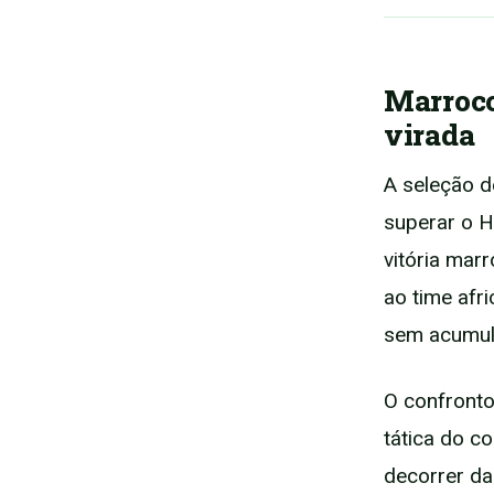
Marroco
virada
A seleção 
superar o H
vitória mar
ao time afr
sem acumul
O confronto
tática do c
decorrer da