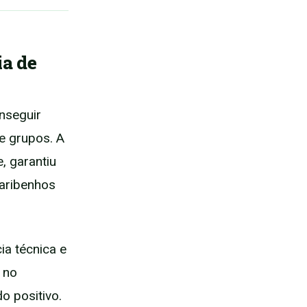
ia de
nseguir
e grupos. A
, garantiu
caribenhos
ia técnica e
 no
o positivo.