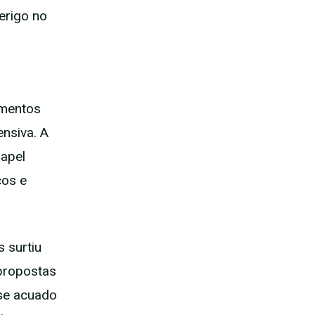
erigo no
omentos
nsiva. A
apel
ços e
 surtiu
 propostas
-se acuado