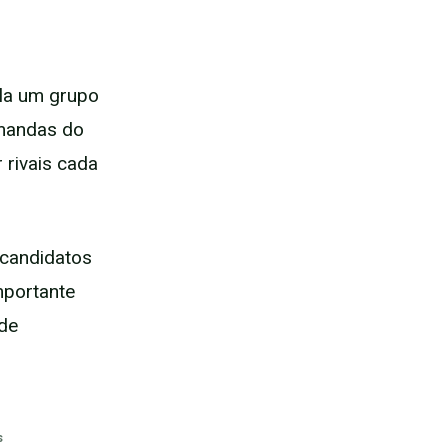
ela um grupo
emandas do
 rivais cada
 candidatos
importante
 de
s