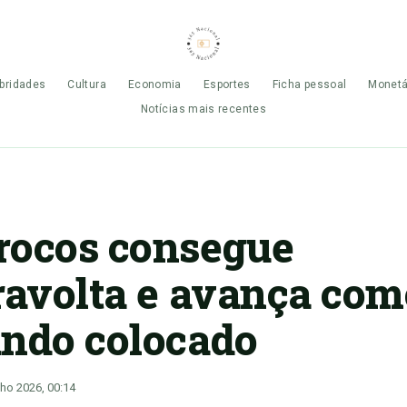
bridades
Cultura
Economia
Esportes
Ficha pessoal
Monetá
Notícias mais recentes
ocos consegue
ravolta e avança com
ndo colocado
nho 2026, 00:14