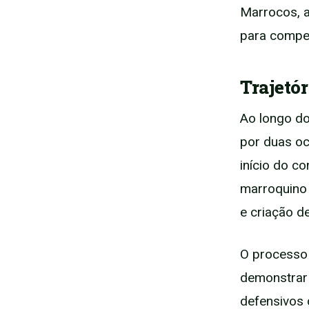
Marrocos, a
para competi
Trajetór
Ao longo do
por duas oc
início do c
marroquino 
e criação d
O processo 
demonstrar 
defensivos 