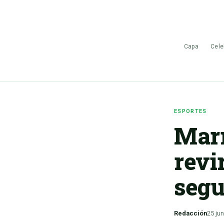
Capa
Cele
ESPORTES
Marr
revi
segu
Redacción
25 ju