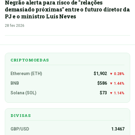
Negrão alerta para risco de "relações
demasiado próximas" entre o futuro diretor da
PJ e o ministro Luís Neves
28 fev 2026
CRIPTOMOEDAS
Ethereum (ETH)
$1,902
▼ 0.28%
BNB
$586
▼ 1.44%
Solana (SOL)
$73
▼ 1.14%
DIVISAS
GBP/USD
1.3467