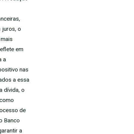
anceiras,
juros, o
 mais
reflete em
a a
ositivo nas
lados a essa
 dívida, o
, como
processo de
lo Banco
arantir a