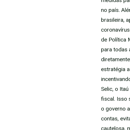
medidas par
no país. Al
brasileira,
coronavírus.
de Política
para todas 
diretamente
estratégia 
incentivand
Selic, o It
fiscal. Isso
o governo a
contas, evi
cautelosa, 