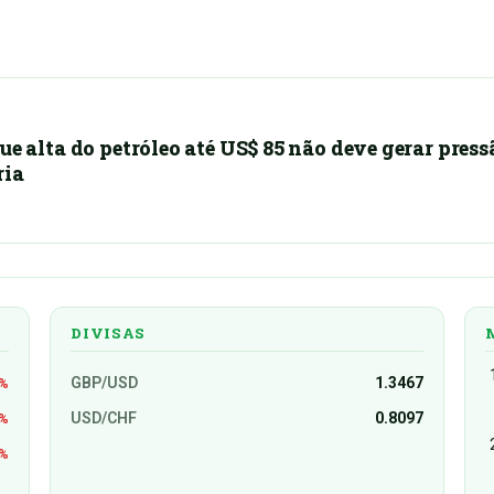
ue alta do petróleo até US$ 85 não deve gerar press
ria
DIVISAS
GBP/USD
1.3467
1%
USD/CHF
0.8097
3%
4%