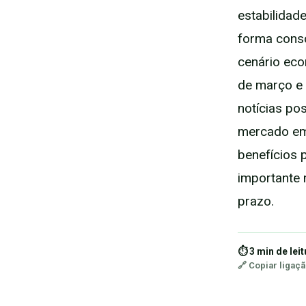
estabilidad
forma cons
cenário eco
de março e
notícias po
mercado em 
benefícios 
importante m
prazo.
⏱ 3 min de leit
🔗 Copiar ligaç