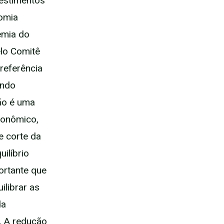
vestimentos
nomia
emia do
elo Comitê
referência
ando
ção é uma
conômico,
e corte da
ilíbrio
portante que
ilibrar as
da
. A redução