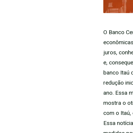
O Banco Cen
econômicas 
juros, conh
e, conseque
banco Itaú 
redução ini
ano. Essa m
mostra o ot
com o Itaú,
Essa notíci