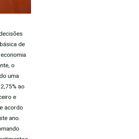
 decisões
 básica de
a economia
nte, o
ndo uma
 12,75% ao
eiro e
De acordo
ste ano.
 tomando