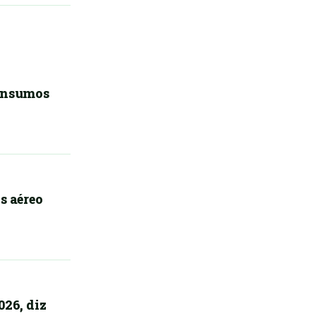
 insumos
s aéreo
026, diz