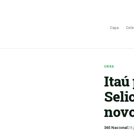
Capa
Cele
OBRA
Itaú
Seli
novo
365 Nacional
24 