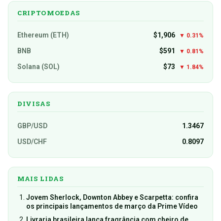
CRIPTOMOEDAS
Ethereum (ETH)
$1,906
▼ 0.31%
BNB
$591
▼ 0.81%
Solana (SOL)
$73
▼ 1.84%
DIVISAS
GBP/USD
1.3467
USD/CHF
0.8097
MAIS LIDAS
Jovem Sherlock, Downton Abbey e Scarpetta: confira
os principais lançamentos de março da Prime Vídeo
Livraria brasileira lança fragrância com cheiro de