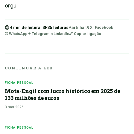
orgul
⏱ 4 min de leitura
· 👁 35 leituras
Partilhar
𝕏 X
f Facebook
✆ WhatsApp
✈ Telegram
in LinkedIn
🔗 Copiar ligação
CONTINUAR A LER
FICHA PESSOAL
Mota-Engil com lucro histórico em 2025 de
133 milhões de euros
3 mar 2026
FICHA PESSOAL