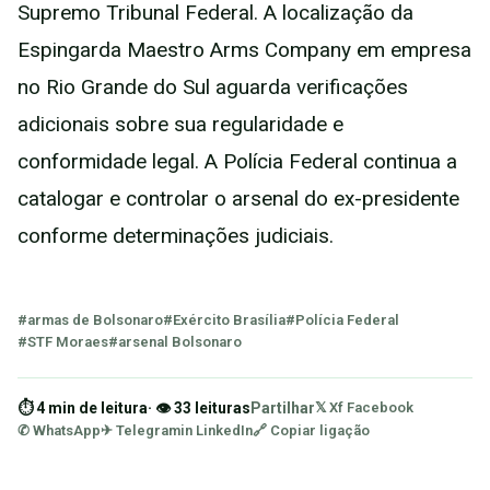
Supremo Tribunal Federal. A localização da
Espingarda Maestro Arms Company em empresa
no Rio Grande do Sul aguarda verificações
adicionais sobre sua regularidade e
conformidade legal. A Polícia Federal continua a
catalogar e controlar o arsenal do ex-presidente
conforme determinações judiciais.
#armas de Bolsonaro
#Exército Brasília
#Polícia Federal
#STF Moraes
#arsenal Bolsonaro
⏱ 4 min de leitura
· 👁 33 leituras
Partilhar
𝕏 X
f Facebook
✆ WhatsApp
✈ Telegram
in LinkedIn
🔗 Copiar ligação