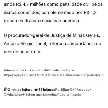
ainda R$ 4,7 milhões como penalidade civil pelos
ilícitos cometidos, complementado por R$ 1,2
milhão em transferência não onerosa.
O procurador-geral de Justiça de Minas Gerais,
Antônio Sérgio Tonet, reforçou a importância do
acordo ao afirmar:
#desvios de recursos Frutal
#Cidade das Águas
#Operação Aequalis
#MPMG Minas Gerais
#acordo compensatório
⏱ 2 min de leitura
· 👁 24 leituras
Partilhar
𝕏 X
f Facebook
✆ WhatsApp
✈ Telegram
in LinkedIn
🔗 Copiar ligação