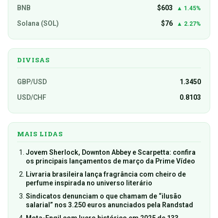
BNB
$603
▲ 1.45%
Solana (SOL)
$76
▲ 2.27%
DIVISAS
GBP/USD
1.3450
USD/CHF
0.8103
MAIS LIDAS
Jovem Sherlock, Downton Abbey e Scarpetta: confira
os principais lançamentos de março da Prime Vídeo
Livraria brasileira lança fragrância com cheiro de
perfume inspirada no universo literário
Sindicatos denunciam o que chamam de “ilusão
salarial” nos 3.250 euros anunciados pela Randstad
Mota-Engil com lucro histórico em 2025 de 133