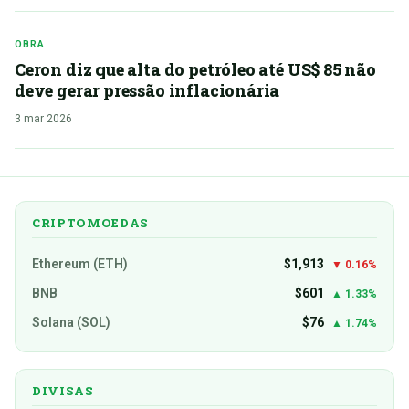
OBRA
Ceron diz que alta do petróleo até US$ 85 não
deve gerar pressão inflacionária
3 mar 2026
CRIPTOMOEDAS
Ethereum (ETH)
$1,913
▼ 0.16%
BNB
$601
▲ 1.33%
Solana (SOL)
$76
▲ 1.74%
DIVISAS