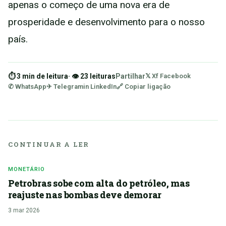
apenas o começo de uma nova era de
prosperidade e desenvolvimento para o nosso
país.
⏱ 3 min de leitura
· 👁 23 leituras
Partilhar
𝕏 X
f Facebook
✆ WhatsApp
✈ Telegram
in LinkedIn
🔗 Copiar ligação
CONTINUAR A LER
MONETÁRIO
Petrobras sobe com alta do petróleo, mas
reajuste nas bombas deve demorar
3 mar 2026